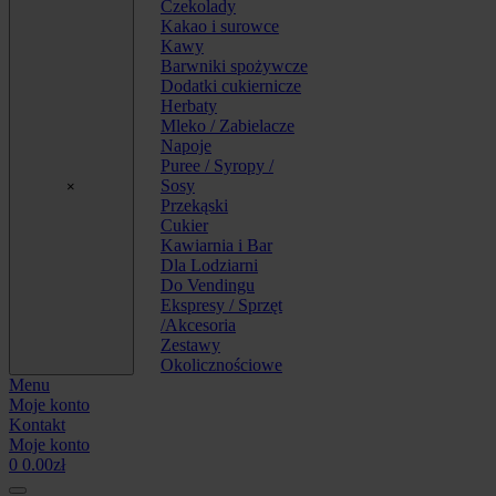
Czekolady
Kakao i surowce
Kawy
Barwniki spożywcze
Dodatki cukiernicze
Herbaty
Mleko / Zabielacze
Napoje
Puree / Syropy /
Sosy
×
Przekąski
Cukier
Kawiarnia i Bar
Dla Lodziarni
Do Vendingu
Ekspresy / Sprzęt
/Akcesoria
Zestawy
Okolicznościowe
Menu
Moje konto
Kontakt
Moje konto
0
0.00
zł