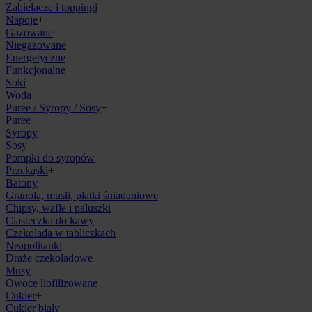
Zabielacze i toppingi
Napoje
+
Gazowane
Niegazowane
Energetyczne
Funkcjonalne
Soki
Woda
Puree / Syropy / Sosy
+
Puree
Syropy
Sosy
Pompki do syropów
Przekąski
+
Batony
Granola, musli, płatki śniadaniowe
Chipsy, wafle i paluszki
Ciasteczka do kawy
Czekolada w tabliczkach
Neapolitanki
Draże czekoladowe
Musy
Owoce liofilizowane
Cukier
+
Cukier biały