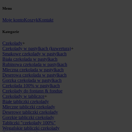
Menu
Moje konto
Koszyk
Kontakt
Kategorie
Czekolady
+
Czekolady w pastylkach (kuwertura)
+
Smakowe czekolady w pastylkach
Biała czekolada w pastylkach
Rubinowa czekolada w pastylkach
Mleczna czekolada w pastylkach
Deserowa czekolada w pastylkach
Gorzka czekolada w pastylkach
Czekolada 100% w pastylkach
Czekolady do fontann & fondue
Czekolady w tabliczce
+
Białe tabliczki czekolady
Mleczne tabliczki czekolady
Deserowe tabliczki czekolady
Gorzkie tabliczki czekolady
Tabliczki "czekolady 100%"
Wegańskie tabliczki czekolady