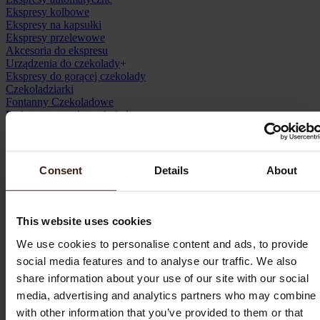
Ekspresy kolbowe
Ekspresy na kapsułki
Ekspresy przelewowe
Akcesoria do ekspresu
Urządzenia do czekolady
+
Ekspresy do gorącej czekolady
Czekoladziarki
Fontanny Czekoladowe
Podgrzewacze do czekolady
Lodówki
Młynki do kawy
Termosy
Kubki
Consent
Details
About
Chemia
Zestawy
+
Zestawy czekolad
Zestawy czekoladek na prezent
This website uses cookies
W zestawie taniej
Zestawy prezentowe
We use cookies to personalise content and ads, to provide
Okolicznościowe
+
social media features and to analyse our traffic. We also
Boże Narodzenie
+
share information about your use of our site with our social
Figurki cukrowe
Masy cukrowe
media, advertising and analytics partners who may combine i
Papilotki
with other information that you’ve provided to them or that