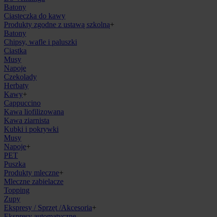
Batony
Ciasteczka do kawy
Produkty zgodne z ustawą szkolną
+
Batony
Chipsy, wafle i paluszki
Ciastka
Musy
Napoje
Czekolady
Herbaty
Kawy
+
Cappuccino
Kawa liofilizowana
Kawa ziarnista
Kubki i pokrywki
Musy
Napoje
+
PET
Puszka
Produkty mleczne
+
Mleczne zabielacze
Topping
Zupy
Ekspresy / Sprzęt /Akcesoria
+
Ekspresy automatyczne