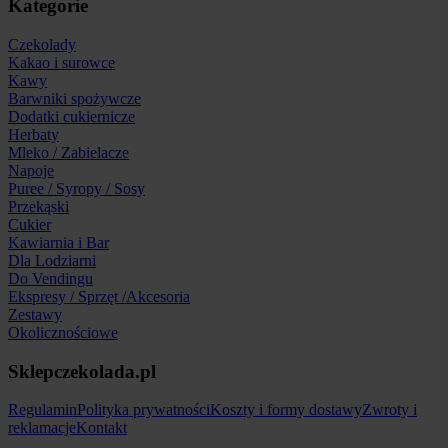
Kategorie
Czekolady
Kakao i surowce
Kawy
Barwniki spożywcze
Dodatki cukiernicze
Herbaty
Mleko / Zabielacze
Napoje
Puree / Syropy / Sosy
Przekąski
Cukier
Kawiarnia i Bar
Dla Lodziarni
Do Vendingu
Ekspresy / Sprzęt /Akcesoria
Zestawy
Okolicznościowe
Sklepczekolada.pl
Regulamin
Polityka prywatności
Koszty i formy dostawy
Zwroty i
reklamacje
Kontakt