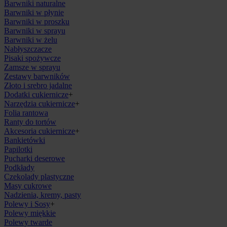
Barwniki naturalne
Barwniki w płynie
Barwniki w proszku
Barwniki w sprayu
Barwniki w żelu
Nabłyszczacze
Pisaki spożywcze
Zamsze w sprayu
Zestawy barwników
Złoto i srebro jadalne
Dodatki cukiernicze
+
Narzędzia cukiernicze
+
Folia rantowa
Ranty do tortów
Akcesoria cukiernicze
+
Bankietówki
Papilotki
Pucharki deserowe
Podkłady
Czekolady plastyczne
Masy cukrowe
Nadzienia, kremy, pasty
Polewy i Sosy
+
Polewy miękkie
Polewy twarde