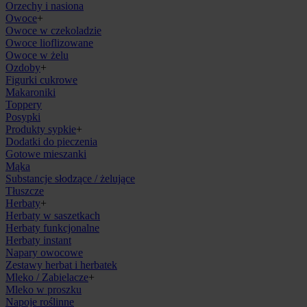
Orzechy i nasiona
Owoce
+
Owoce w czekoladzie
Owoce lioflizowane
Owoce w żelu
Ozdoby
+
Figurki cukrowe
Makaroniki
Toppery
Posypki
Produkty sypkie
+
Dodatki do pieczenia
Gotowe mieszanki
Mąka
Substancje słodzące / żelujące
Tłuszcze
Herbaty
+
Herbaty w saszetkach
Herbaty funkcjonalne
Herbaty instant
Napary owocowe
Zestawy herbat i herbatek
Mleko / Zabielacze
+
Mleko w proszku
Napoje roślinne