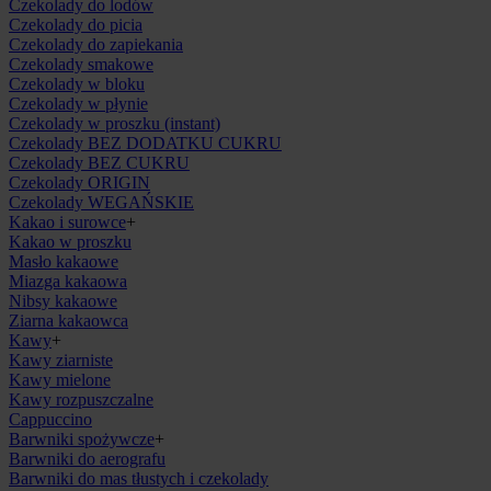
Czekolady do lodów
Czekolady do picia
Czekolady do zapiekania
Czekolady smakowe
Czekolady w bloku
Czekolady w płynie
Czekolady w proszku (instant)
Czekolady BEZ DODATKU CUKRU
Czekolady BEZ CUKRU
Czekolady ORIGIN
Czekolady WEGAŃSKIE
Kakao i surowce
+
Kakao w proszku
Masło kakaowe
Miazga kakaowa
Nibsy kakaowe
Ziarna kakaowca
Kawy
+
Kawy ziarniste
Kawy mielone
Kawy rozpuszczalne
Cappuccino
Barwniki spożywcze
+
Barwniki do aerografu
Barwniki do mas tłustych i czekolady