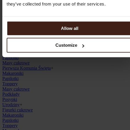
Podkłady
they’ve collected from your use of their services.
Posypki
Chrzest Święty
+
Figurki cukrowe
Makaroniki
Papilotki
Allow all
Toppery
Masy cukrowe
Podkłady
Customize
Posypki
Halloween
+
Papilotki
Masy cukrowe
Pierwsza Komunia Święta
+
Makaroniki
Papilotki
Toppery
Masy cukrowe
Podkłady
Posypki
Urodziny
+
Figurki cukrowe
Makaroniki
Papilotki
Toppery