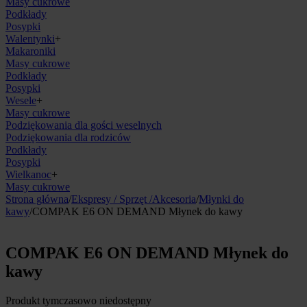
Masy cukrowe
Podkłady
Posypki
Walentynki
+
Makaroniki
Masy cukrowe
Podkłady
Posypki
Wesele
+
Masy cukrowe
Podziękowania dla gości weselnych
Podziękowania dla rodziców
Podkłady
Posypki
Wielkanoc
+
Masy cukrowe
Strona główna
/
Ekspresy / Sprzęt /Akcesoria
/
Młynki do
kawy
/
COMPAK E6 ON DEMAND Młynek do kawy
COMPAK E6 ON DEMAND Młynek do
kawy
Produkt tymczasowo niedostępny