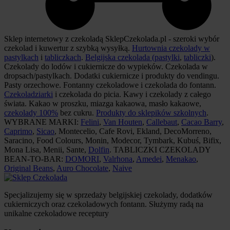
Sklep internetowy z czekoladą SklepCzekolada.pl - szeroki wybór
czekolad i kuwertur z szybką wysyłką.
Hurtownia czekolady w
pastylkach
i
tabliczkach
.
Belgijska czekolada (pastylki
,
tabliczki
).
Czekolady do lodów i cukiernicze do wypieków. Czekolada w
dropsach/pastylkach. Dodatki cukiernicze i produkty do vendingu.
Pasty orzechowe. Fontanny czekoladowe i czekolada do fontann.
Czekoladziarki
i czekolada do picia. Kawy i czekolady z całego
świata. Kakao w proszku, miazga kakaowa, masło kakaowe,
czekolady 100%
bez cukru.
Produkty do sklepików szkolnych
.
WYBRANE MARKI:
Felini
,
Van Houten
,
Callebaut
,
Cacao Barry
,
Caprimo
,
Sicao
, Montecelio, Cafe Rovi, Ekland, DecoMorreno,
Saracino, Food Colours, Monin, Modecor, Tymbark, Kubuś, Bifix,
Mona Lisa, Menii, Sante,
Dolfin
. TABLICZKI CZEKOLADY
BEAN-TO-BAR:
DOMORI
,
Valrhona
,
Amedei
,
Menakao
,
Original Beans
,
Auro Chocolate
,
Naive
Specjalizujemy się w sprzedaży belgijskiej czekolady, dodatków
cukierniczych oraz czekoladowych fontann. Służymy radą na
unikalne czekoladowe receptury