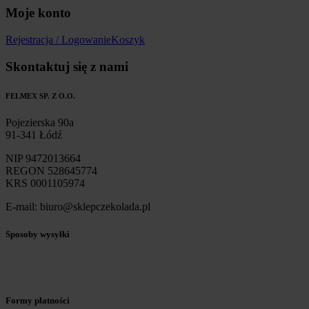
Moje konto
Rejestracja / Logowanie
Koszyk
Skontaktuj się z nami
FELMEX SP. Z O.O.
Pojezierska 90a
91-341 Łódź
NIP 9472013664
REGON 528645774
KRS 0001105974
E-mail: biuro@sklepczekolada.pl
Sposoby wysyłki
Formy płatności