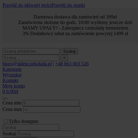
Przejdź do głównej treści
Przejdź do stopki
Darmowa dostawa dla zamówień od 399zł
Zamówienia złożone do godz. 10:00 wyślemy jeszcze dziś
MAMY UPAŁY! - Zabezpiecz czekoladę termożelem
3% Dodatkowy rabat na zamówienie powyżej 1499 zł
Szukaj
×
biuro@sklepczekolada.pl
|
+48 663 003 526
Kategorie
Wyszukaj
Kontakt
Moje konto
0
0.00
zł
Cena min
Cena max
Tylko dostępne
Szukaj