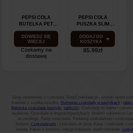
PEPSI COLA
PEPSI COLA
BUTELKA PET
PUSZKA SLIM
500ML X 24 SZT
330ML X 24 SZT
DOWIEDZ SIĘ
DODAJ DO
WIĘCEJ
KOSZYKA
Czekamy na
85.99
zł
dostawę
Sklep internetowy z czekoladą SklepCzekolada.pl - szeroki wybór czek
kuwertur z szybką wysyłką.
Hurtownia czekolady w pastylkach
i
tabli
Belgijska czekolada (pastylki
,
tabliczki
). Czekolady do lodów i cukiern
wypieków. Czekolada w dropsach/pastylkach. Dodatki cukiernicze i pr
do vendingu. Pasty orzechowe. Fontanny czekoladowe i czekolada
fontann.
Czekoladziarki
i czekolada do picia. Kawy i czekolady z ca
świata. Kakao w proszku, miazga kakaowa, masło kakaowe,
czeko