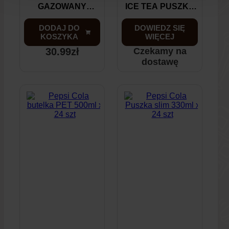
GAZOWANY
ICE TEA PUSZKA
NESTEA ICE TEA
SLIM 330ML X 24
DODAJ DO
DOWIEDZ SIĘ
MALINA-MIĘTA
SZT
KOSZYKA
WIĘCEJ
330ML X 12 SZT
30.99
zł
Czekamy na
dostawę