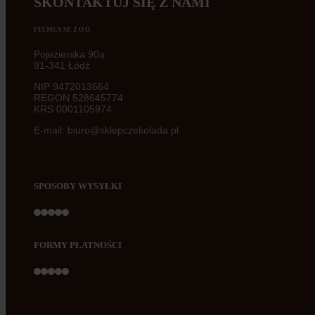
SKONTAKTUJ SIĘ Z NAMI
FELMEX SP. Z O.O.
Pojezierska 90a
91-341 Łódź
NIP 9472013664
REGON 528645774
KRS 0001105974
E-mail: biuro@sklepczekolada.pl
SPOSOBY WYSYŁKI
FORMY PŁATNOŚCI