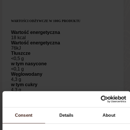
WARTOŚCI ODŻYWCZE W 100G PRODUKTU
Wartość energetyczna
18 kcal
Wartość energetyczna
76kJ
Tłuszcze
<0,5 g
w tym nasycone
<0,1 g
Węglowodany
4,3 g
w tym cukry
4,3 g
Białko
0,5 g
Sól
20 mg
Consent
Details
About