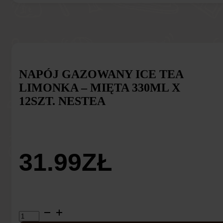
NAPÓJ GAZOWANY ICE TEA
LIMONKA – MIĘTA 330ML X
12SZT. NESTEA
31.99
ZŁ
ilość
Napój