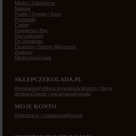
Mleko / Zabielacze
Napoje
Puree / Syropy / Sosy
Przekąski
Cukier
Kawiarnia i Bar
Dla Lodziarni
Do Vendingu
Ekspresy / Sprzęt /Akcesoria
Zestawy
Okolicznościowe
SKLEPCZEKOLADA.PL
Regulamin
Polityka prywatności
Koszty i formy
dostawy
Zwroty i reklamacje
Kontakt
MOJE KONTO
Rejestracja / Logowanie
Koszyk