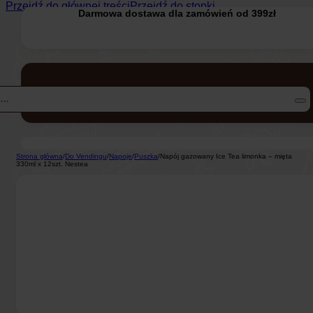
Przejdź do głównej treści
Przejdź do stopki
Darmowa dostawa dla zamówień od 399zł
Strona główna
/
Do Vendingu
/
Napoje
/
Puszka
/
Napój gazowany Ice Tea limonka – mięta
330ml x 12szt. Nestea