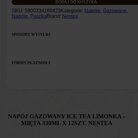
DODAJ DO KOSZYKA
gazowany
Ice
SKU:
5900334160423
Kategorie:
Napoje
,
Gazowane
,
Tea
Napoje
,
Puszka
Brand:
Nestea
limonka
-
mięta
SPOSOBY WYSYŁKI
330ml
x
12szt.
Nestea
FORMY PŁATNOŚCI
NAPÓJ GAZOWANY ICE TEA LIMONKA –
MIĘTA 330ML X 12SZT. NESTEA