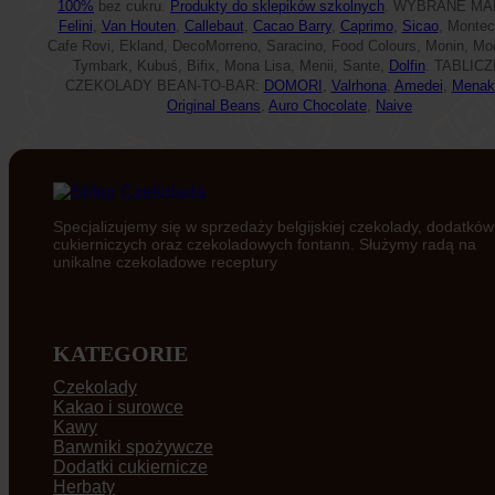
100%
bez cukru.
Produkty do sklepików szkolnych
. WYBRANE MA
Felini
,
Van Houten
,
Callebaut
,
Cacao Barry
,
Caprimo
,
Sicao
, Montec
Cafe Rovi, Ekland, DecoMorreno, Saracino, Food Colours, Monin, Mo
Tymbark, Kubuś, Bifix, Mona Lisa, Menii, Sante,
Dolfin
. TABLICZ
CZEKOLADY BEAN-TO-BAR:
DOMORI
,
Valrhona
,
Amedei
,
Menak
Original Beans
,
Auro Chocolate
,
Naive
Specjalizujemy się w sprzedaży belgijskiej czekolady, dodatków
cukierniczych oraz czekoladowych fontann. Służymy radą na
unikalne czekoladowe receptury
KATEGORIE
Czekolady
Kakao i surowce
Kawy
Barwniki spożywcze
Dodatki cukiernicze
Herbaty