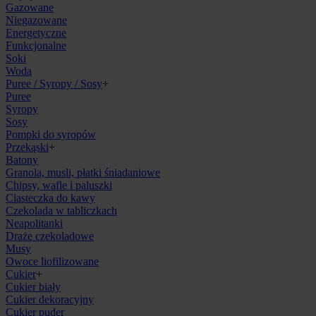
Gazowane
Niegazowane
Energetyczne
Funkcjonalne
Soki
Woda
Puree / Syropy / Sosy
+
Puree
Syropy
Sosy
Pompki do syropów
Przekąski
+
Batony
Granola, musli, płatki śniadaniowe
Chipsy, wafle i paluszki
Ciasteczka do kawy
Czekolada w tabliczkach
Neapolitanki
Draże czekoladowe
Musy
Owoce liofilizowane
Cukier
+
Cukier biały
Cukier dekoracyjny
Cukier puder