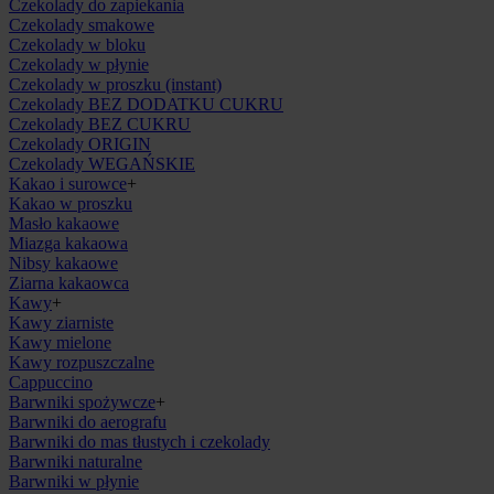
Czekolady do zapiekania
Czekolady smakowe
Czekolady w bloku
Czekolady w płynie
Czekolady w proszku (instant)
Czekolady BEZ DODATKU CUKRU
Czekolady BEZ CUKRU
Czekolady ORIGIN
Czekolady WEGAŃSKIE
Kakao i surowce
+
Kakao w proszku
Masło kakaowe
Miazga kakaowa
Nibsy kakaowe
Ziarna kakaowca
Kawy
+
Kawy ziarniste
Kawy mielone
Kawy rozpuszczalne
Cappuccino
Barwniki spożywcze
+
Barwniki do aerografu
Barwniki do mas tłustych i czekolady
Barwniki naturalne
Barwniki w płynie