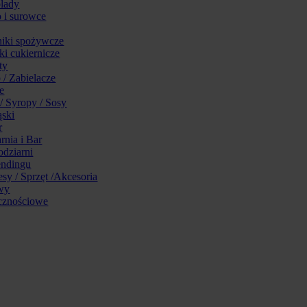
lady
 i surowce
iki spożywcze
ki cukiernicze
ty
 / Zabielacze
e
/ Syropy / Sosy
ąski
r
rnia i Bar
odziarni
ndingu
sy / Sprzęt /Akcesoria
wy
cznościowe