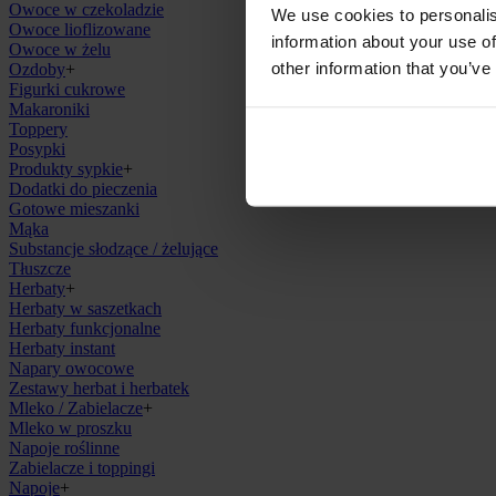
Owoce w czekoladzie
We use cookies to personalis
Owoce lioflizowane
information about your use of
Owoce w żelu
other information that you’ve
Ozdoby
+
Figurki cukrowe
Makaroniki
Toppery
Posypki
Produkty sypkie
+
Dodatki do pieczenia
Gotowe mieszanki
Mąka
Substancje słodzące / żelujące
Tłuszcze
Herbaty
+
Herbaty w saszetkach
Herbaty funkcjonalne
Herbaty instant
Napary owocowe
Zestawy herbat i herbatek
Mleko / Zabielacze
+
Mleko w proszku
Napoje roślinne
Zabielacze i toppingi
Napoje
+