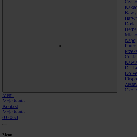
Czeko
Kakao
Kawy
Barwn
Dodat
Herba
Mleko
Napoj
Puree 
×
Przek
Cukie
Kawia
Dla L
Do Ve
Ekspre
Zesta
Okoli
Menu
Moje konto
Kontakt
Moje konto
0
0.00
zł
Menu