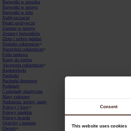
Barwniki w proszku
Barwniki w sprayu
Barwniki w żelu
Nabłyszczacze
Pisaki spożywcze
Zamsze w sprayu
Zestawy barwników
Złoto i srebro jadalne
Dodatki cukiernicze
+
Narzędzia cukiernicze
+
Folia rantowa
Ranty do tortów
Akcesoria cukiernicze
+
Bankietówki
Papilotki
Pucharki deserowe
Podkłady
Czekolady plastyczne
Masy cukrowe
Nadzienia, kremy, pasty
Consent
Polewy i Sosy
+
Polewy miękkie
Polewy twarde
Orzechy i nasiona
This website uses cookies
Owoce
+