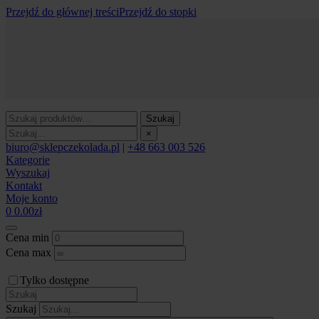
Przejdź do głównej treści
Przejdź do stopki
Szukaj
×
biuro@sklepczekolada.pl
|
+48 663 003 526
Kategorie
Wyszukaj
Kontakt
Moje konto
0
0.00
zł
Cena min
Cena max
Tylko dostępne
Szukaj