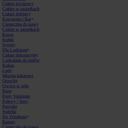
Cukier trzcinowy
Cukier w saszetkach
Cukier żelujący
Kawiarnia i Bar
+
Ciasteczka do kawy
Cukier w saszetkach
Kawa
Kubki
Syropy
Dla Lodziarni
+
Cukier dekoracyjny
Czekolada do lodów
Kakao
Lody
Miazga kakaowa
Orzechy
Owoce w żelu
Pasty
Pasty Variegato
Polewy / Sosy
Posypki
Wafelki
Do Vendingu
+
Batony
Ciasteczka do kawy