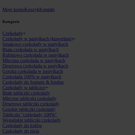
Moje konto
Koszyk
Kontakt
Kategorie
Czekolady
+
Czekolady w pastylkach (kuwertura)
+
Smakowe czekolady w pastylkach
Biała czekolada w pastylkach
Rubinowa czekolada w pastylkach
Mleczna czekolada w pastylkach
Deserowa czekolada w pastylkach
Gorzka czekolada w pastylkach
Czekolada 100% w pastylkach
Czekolady do fontann & fondue
Czekolady w tabliczce
+
Białe tabliczki czekolady
Mleczne tabliczki czekolady
Deserowe tabliczki czekolady
Gorzkie tabliczki czekolady
Tabliczki "czekolady 100%"
Wegańskie tabliczki czekolady
Czekolady do lodów
Czekolady do picia